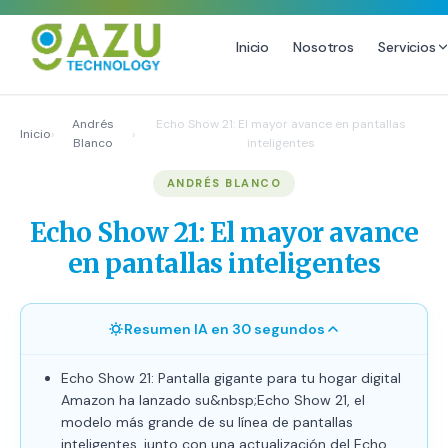
Inicio
Nosotros
Servicios
MARKETING DIGITAL
DISEÑO
Andrés
Echo Show 21: El mayor avance en pantallas
Inicio
›
›
Blanco
inteligentes
Estrategia de Redes Sociales
Diseño Gráfico Profesional
ANDRÉS BLANCO
Email Marketing y SMS
Producción de Videos
Publicidad Digital
Echo Show 21: El mayor avance
Growth Youtube ↗
en pantallas inteligentes
Resumen IA en 30 segundos
Echo Show 21: Pantalla gigante para tu hogar digital
Amazon ha lanzado su&nbsp;Echo Show 21, el
modelo más grande de su línea de pantallas
inteligentes, junto con una actualización del Echo