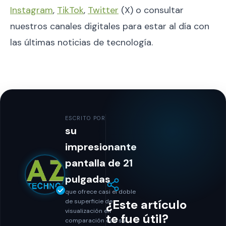
Instagram
,
TikTok
,
Twitter
(X) o consultar
nuestros canales digitales para estar al día con
las últimas noticias de tecnología.
ESCRITO POR
su
impresionante
pantalla de 21
pulgadas
que ofrece casi el doble
¿Este artículo
de superficie de
visualización en
te fue útil?
comparación con su