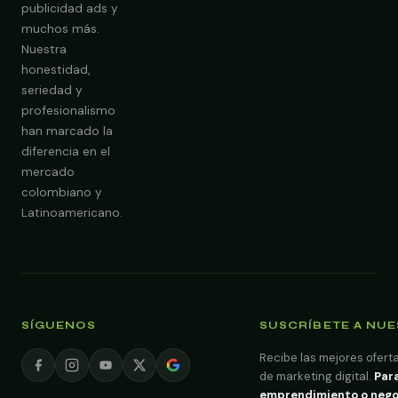
publicidad ads y
Obtener Diagnóstico Gratis
muchos más.
Nuestra
honestidad,
seriedad y
profesionalismo
han marcado la
diferencia en el
mercado
colombiano y
Latinoamericano.
SÍGUENOS
SUSCRÍBETE A NU
Recibe las mejores oferta
de marketing digital.
Para
emprendimiento o negoci