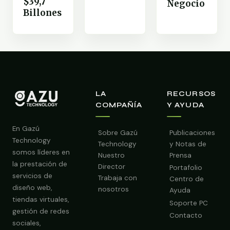
$39,7
Negocio
Billones
LA
RECURSOS
COMPAÑÍA
Y AYUDA
En Gazú
Sobre Gazú
Publicaciones
Technology
Technology
y Notas de
somos líderes en
Nuestro
Prensa
la prestación de
Director
Portafolio
servicios de
Trabaja con
Centro de
diseño web,
nosotros
Ayuda
tiendas virtuales,
Soporte PC
gestión de redes
Contacto
sociales,