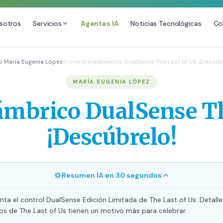
sotros
Servicios
Agentes IA
Noticias Tecnológicas
Co
DESARROLLO WEB
SEO
o
›
María Eugenia López
›
Control inalámbrico DualSense The Last of Us: ¡Descúb
Diseño Web Premium
Consultoría SEO
MARÍA EUGENIA LÓPEZ
Mantenimiento de Sitios Web
Auditoría SEO Técnica
ámbrico DualSense Th
SEO Local Avanzado
SEO para E-commerce
¡Descúbrelo!
Link Building Premium
Posicionamiento en IA (GEO
Resumen IA en 30 segundos
ta el control DualSense Edición Limitada de The Last of Us: Detalle
os de The Last of Us tienen un motivo más para celebrar.