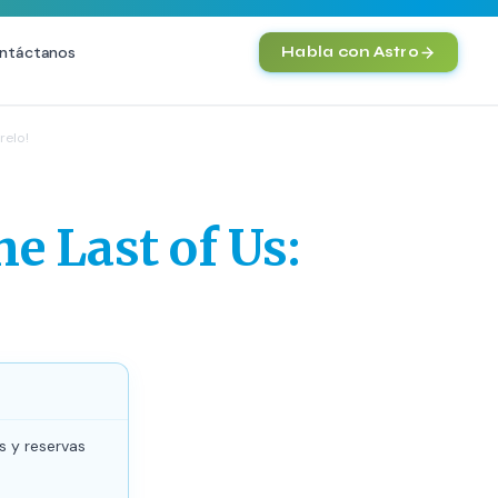
ntáctanos
Habla con Astro
IA
relo!
Agentes IA y Automatización
Cerebro Comercial IA
HOT
e Last of Us:
Chatbot Multicanal
Automatización Inteligente
E-commerce con IA
)
NEW
s y reservas