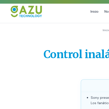
Inicio
No
MARKETING DIGITAL
DISEÑO
Inici
Estrategia de Redes Sociales
Diseño Gráfico Profesional
Email Marketing y SMS
Producción de Videos
Control inal
Publicidad Digital
Growth Youtube ↗
Sony presen
Los fanátic