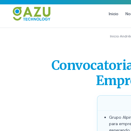
Inicio
No
MARKETING DIGITAL
DISEÑO
Inicio
›
André
Estrategia de Redes Sociales
Diseño Gráfico Profesional
Email Marketing y SMS
Producción de Videos
Convocatoria
Publicidad Digital
Growth Youtube ↗
Empre
Grupo Alpi
para empre
generando 