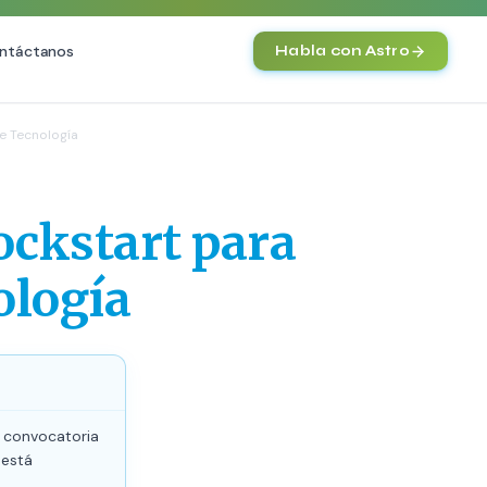
ntáctanos
Habla con Astro
IA
e Tecnología
Agentes IA y Automatización
Cerebro Comercial IA
HOT
ockstart para
Chatbot Multicanal
Automatización Inteligente
ología
E-commerce con IA
)
NEW
a convocatoria
 está