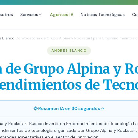
sotros
Servicios
Agentes IA
Noticias Tecnológicas
Co
DESARROLLO WEB
SEO
s Blanco
›
Convocatoria de Grupo Alpina y Rockstart para Emprendimientos d
Diseño Web Premium
Consultoría SEO
ANDRÉS BLANCO
Mantenimiento de Sitios Web
Auditoría SEO Técnica
 de Grupo Alpina y R
SEO Local Avanzado
SEO para E-commerce
ndimientos de Tecn
Link Building Premium
Posicionamiento en IA (GEO
Resumen IA en 30 segundos
na y Rockstart Buscan Invertir en Emprendimientos de Tecnología L
ndimientos de tecnología organizada por Grupo Alpina y Rockstart
grandes expectativas en el sector de innovación.