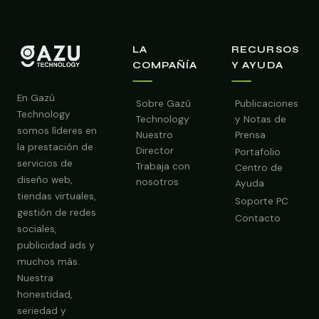
LA
RECURSOS
COMPAÑÍA
Y AYUDA
En Gazú
Sobre Gazú
Publicaciones
Technology
Technology
y Notas de
somos líderes en
Nuestro
Prensa
la prestación de
Director
Portafolio
servicios de
Trabaja con
Centro de
diseño web,
nosotros
Ayuda
tiendas virtuales,
Soporte PC
gestión de redes
Contacto
sociales,
publicidad ads y
Obtener Diagnóstico Gratis
muchos más.
Nuestra
honestidad,
seriedad y