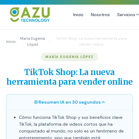
Inicio
Nosotros
Servicios
MARKETING DIGITAL
DISEÑO
María Eugenia
TikTok Shop: La nueva herramienta para
Inicio
›
›
López
vender online
Estrategia de Redes Sociales
Diseño Gráfico Profesional
MARÍA EUGENIA LÓPEZ
Email Marketing y SMS
Producción de Videos
Publicidad Digital
TikTok Shop: La nueva
Growth Youtube ↗
herramienta para vender online
Resumen IA en 30 segundos
Cómo funciona TikTok Shop y sus beneficios clave
TikTok, la plataforma de videos cortos que ha
conquistado al mundo, no solo es un fenómeno de
entretenimiento, sino que también está