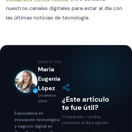
nuestros canales digitales para estar al día con
las últimas noticias de tecnología.
ESCRITO POR
María
Eugenia
López
Diciembre
¿Este artículo
2024
te fue útil?
Especialista en
Compártelo — podría
innovación tecnológica
cambiarle el día a alguien
y negocio digital en