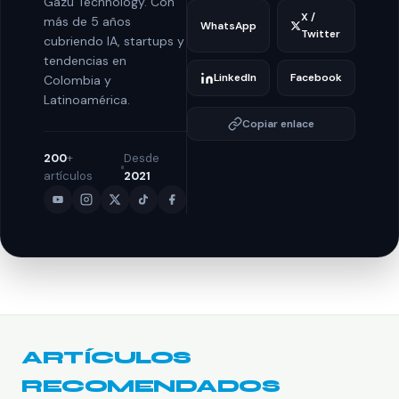
Gazu Technology. Con
X /
más de 5 años
WhatsApp
Twitter
cubriendo IA, startups y
tendencias en
LinkedIn
Facebook
Colombia y
Latinoamérica.
Copiar enlace
200
+
Desde
artículos
2021
ARTÍCULOS
RECOMENDADOS