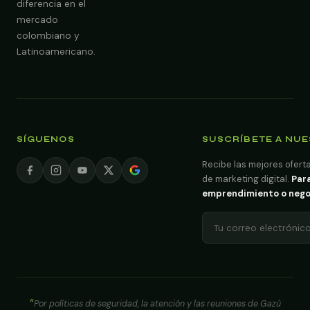
diferencia en el
mercado
colombiano y
Latinoamericano.
SÍGUENOS
SUSCRÍBETE A NU
Recibe las mejores oferta
de marketing digital.
Para
emprendimiento o negoci
Por políticas de seguridad, la atención y las reuniones de Gazú