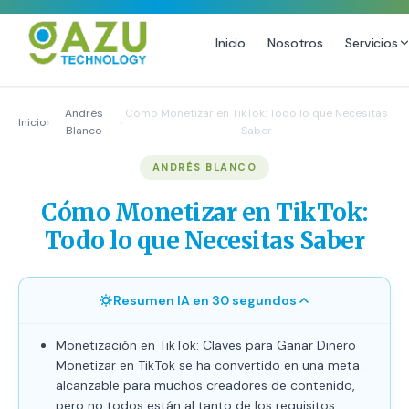
Inicio
Nosotros
Servicios
MARKETING DIGITAL
DISEÑO
Andrés
Cómo Monetizar en TikTok: Todo lo que Necesitas
Inicio
›
›
Blanco
Saber
Estrategia de Redes Sociales
Diseño Gráfico Profesional
ANDRÉS BLANCO
Email Marketing y SMS
Producción de Videos
Publicidad Digital
Cómo Monetizar en TikTok:
Growth Youtube ↗
Todo lo que Necesitas Saber
Resumen IA en 30 segundos
Monetización en TikTok: Claves para Ganar Dinero
Monetizar en TikTok se ha convertido en una meta
alcanzable para muchos creadores de contenido,
pero no todos están al tanto de los requisitos