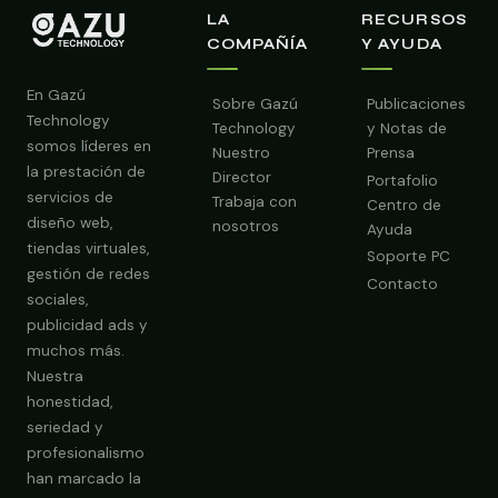
LA
RECURSOS
COMPAÑÍA
Y AYUDA
En Gazú
Sobre Gazú
Publicaciones
Technology
Technology
y Notas de
somos líderes en
Nuestro
Prensa
la prestación de
Director
Portafolio
servicios de
Trabaja con
Centro de
diseño web,
nosotros
Ayuda
tiendas virtuales,
Soporte PC
gestión de redes
Contacto
sociales,
publicidad ads y
Obtener Diagnóstico Gratis
muchos más.
Nuestra
honestidad,
seriedad y
profesionalismo
han marcado la