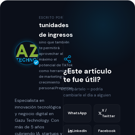
ESCRITO POR
tunidades
de ingresos
sino que también
te permitirá
aprovechar al
máximo el
potencial de TikTok
¿Este artículo
como herramienta
de marketing y
te fue útil?
crecimiento
personal.Preguntas
Compártelo — podría
cambiarle el día a alguien
Especialista en
innovación tecnológica
X /
WhatsApp
y negocio digital en
Twitter
Gazu Technology. Con
más de 5 años
LinkedIn
Facebook
cubriendo IA, startups y