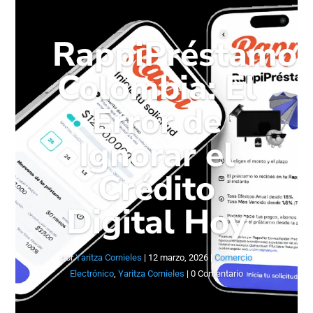
RappiPréstamo
Colombia: El
Error de
Ignorar el
Crédito
Digital Hoy
por
Yaritza Cornieles
|
12 marzo, 2026
|
Comercio
Electrónico
,
Yaritza Cornieles
| 0 Comentario