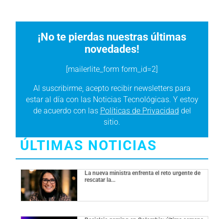
¡No te pierdas nuestras últimas
novedades!
[mailerlite_form form_id=2]
Al suscribirme, acepto recibir newsletters para
estar al día con las Noticias Tecnológicas. Y estoy
de acuerdo con las
Políticas de Privacidad
del
sitio.
ÚLTIMAS NOTICIAS
La nueva ministra enfrenta el reto urgente de
rescatar la...