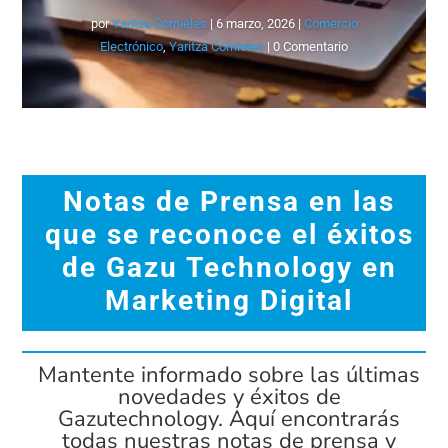
por
Yaritza Cornieles
|
6 marzo, 2026
|
Comercio
Electrónico
,
Yaritza Cornieles
| 0 Comentario
Notas de Prensa en las
que se reconoce el éxitos
de Gazu Technology en
Marketing Digital
Mantente informado sobre las últimas
novedades y éxitos de
Gazutechnology. Aquí encontrarás
todas nuestras notas de prensa y