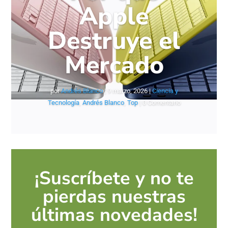
Apple
Destruye el
Mercado
por
Andrés Blanco
|
9 marzo, 2026
|
Ciencia y
Tecnología
,
Andrés Blanco
,
Top
| 0 Comentario
¡Suscríbete y no te
pierdas nuestras
últimas novedades!