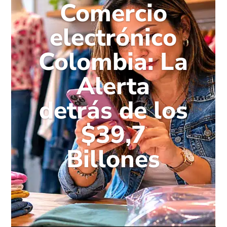
Comercio
electrónico
Colombia: La
Alerta
detrás de los
$39,7
Billones