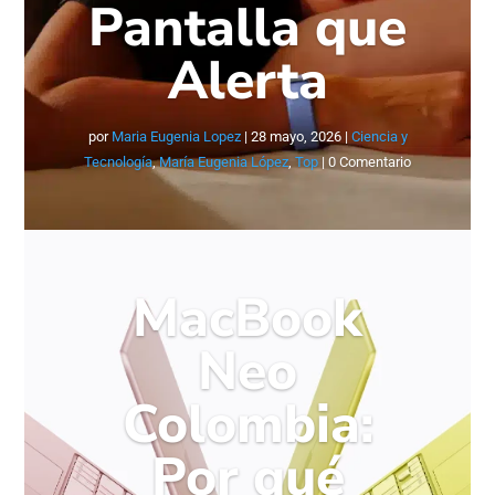
Pantalla que
Alerta
por
Maria Eugenia Lopez
|
28 mayo, 2026
|
Ciencia y
Tecnología
,
María Eugenia López
,
Top
| 0 Comentario
MacBook
Neo
Colombia:
Por qué