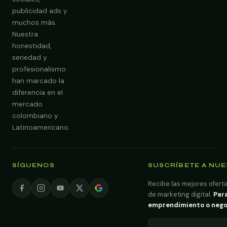
publicidad ads y
muchos más.
Nuestra
Obtener Diagnóstico Gratis
honestidad,
seriedad y
profesionalismo
han marcado la
diferencia en el
mercado
colombiano y
Latinoamericano.
SÍGUENOS
SUSCRÍBETE A NU
Recibe las mejores oferta
de marketing digital.
Para
emprendimiento o negoci