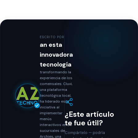
ESCRITO POR
an esta
innovadora
tecnología
transformando la
experiencia de los
comensales. Cluvi,
una plataforma
tecnológica local,
ha liderado esta
iniciativa al
¿Este artículo
implementar
menús
te fue útil?
interactivos en 28
sucursales de
Compártelo — podría
Archies, una