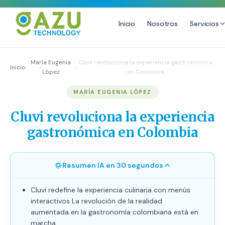
Inicio
Nosotros
Servicios
MARKETING DIGITAL
DISEÑO
María Eugenia
Cluvi revoluciona la experiencia gastronómica
Inicio
›
›
López
en Colombia
Estrategia de Redes Sociales
Diseño Gráfico Profesional
MARÍA EUGENIA LÓPEZ
Email Marketing y SMS
Producción de Videos
Publicidad Digital
Cluvi revoluciona la experiencia
Growth Youtube ↗
gastronómica en Colombia
Resumen IA en 30 segundos
Cluvi redefine la experiencia culinaria con menús
interactivos La revolución de la realidad
aumentada en la gastronomía colombiana está en
marcha.