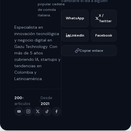
cambiarle el día a alguien
popular cadena
de comida
italiana.
X /
WhatsApp
Twitter
Especialista en
innovación tecnológica
LinkedIn
Facebook
y negocio digital en
Gazu Technology. Con
Copiar enlace
más de 5 años
cubriendo IA, startups y
tendencias en
Colombia y
Latinoamérica.
200
+
Desde
artículos
2021