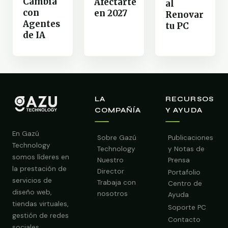
Cambia
Afectarte
al
con
en 2027
Renovar
Agentes
tu PC
de IA
LA
RECURSOS
COMPAÑÍA
Y AYUDA
En Gazú
Sobre Gazú
Publicaciones
Technology
Technology
y Notas de
somos líderes en
Nuestro
Prensa
la prestación de
Director
Portafolio
servicios de
Trabaja con
Centro de
diseño web,
nosotros
Ayuda
tiendas virtuales,
Soporte PC
gestión de redes
Contacto
sociales,