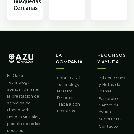
Búsquedas
Cercanas
LA
RECURSOS
COMPAÑÍA
Y AYUDA
En Gazú
Sobre Gazú
Publicaciones
Technology
Technology
y Notas de
somos líderes en
Nuestro
Prensa
la prestación de
Director
Portafolio
servicios de
Trabaja con
Centro de
diseño web,
nosotros
Ayuda
tiendas virtuales,
Soporte PC
gestión de redes
Contacto
sociales,