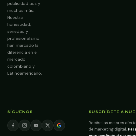
publicidad ads y
Obtener Diagnóstico Gratis
muchos más.
Nuestra
honestidad,
seriedad y
profesionalismo
han marcado la
diferencia en el
mercado
colombiano y
Latinoamericano.
SÍGUENOS
SUSCRÍBETE A NU
Recibe las mejores oferta
de marketing digital.
Para
emprendimiento o negoci