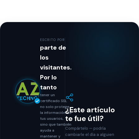
ESCRITO POR
parte de
los
visitantes.
Por lo
tanto
tener un
certificado SSL
no solo protege
¿Este artículo
la información de
te fue útil?
tus usuarios,
sino que también
Compártelo — podría
ayuda a
cambiarle el día a alguien
mantener y