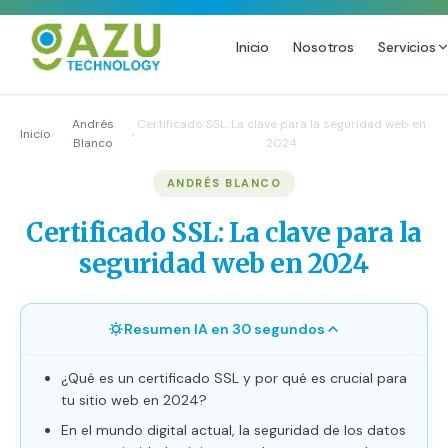
Inicio
Nosotros
Servicios
MARKETING DIGITAL
DISEÑO
Andrés
Certificado SSL: La clave para la seguridad web en
Inicio
›
›
Blanco
2024
Estrategia de Redes Sociales
Diseño Gráfico Profesional
ANDRÉS BLANCO
Email Marketing y SMS
Producción de Videos
Publicidad Digital
Certificado SSL: La clave para la
Growth Youtube ↗
seguridad web en 2024
Resumen IA en 30 segundos
¿Qué es un certificado SSL y por qué es crucial para
tu sitio web en 2024?
En el mundo digital actual, la seguridad de los datos