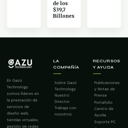
de los
$39,7
Billones
LA
RECURSOS
COMPAÑÍA
Y AYUDA
En Gazú
Sobre Gazú
Publicaciones
Technology
Technology
y Notas de
somos líderes en
Nuestro
Prensa
la prestación de
Director
Portafolio
servicios de
Trabaja con
Centro de
diseño web,
nosotros
Ayuda
tiendas virtuales,
Soporte PC
gestión de redes