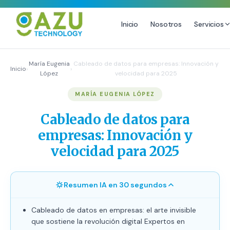
Inicio
Nosotros
Servicios
MARKETING DIGITAL
DISEÑO
María Eugenia
Cableado de datos para empresas: Innovación y
Inicio
›
›
López
velocidad para 2025
Estrategia de Redes Sociales
Diseño Gráfico Profesional
MARÍA EUGENIA LÓPEZ
Email Marketing y SMS
Producción de Videos
Publicidad Digital
Cableado de datos para
Growth Youtube ↗
empresas: Innovación y
velocidad para 2025
Resumen IA en 30 segundos
Cableado de datos en empresas: el arte invisible
que sostiene la revolución digital Expertos en