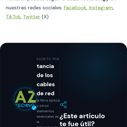
nuestras redes sociales:
Facebook
,
Instagram
,
TikTok
,
Twitter
(X)
ESCRITO POR
tancia
de los
cables
de red
la fibra óptica
y otros
elementos
¿Este artículo
esenciales en
te fue útil?
la