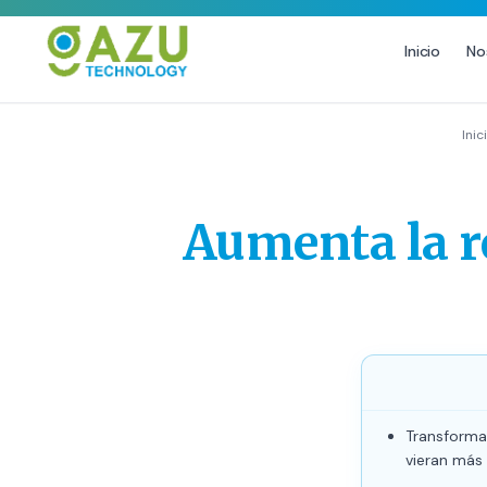
Inicio
No
MARKETING DIGITAL
DISEÑO
Inic
Estrategia de Redes Sociales
Diseño Gráfico Profesional
Email Marketing y SMS
Producción de Videos
Aumenta la r
Publicidad Digital
Growth Youtube ↗
Transforma
vieran más 