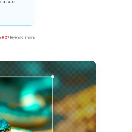
una foto
a
27
leyendo ahora