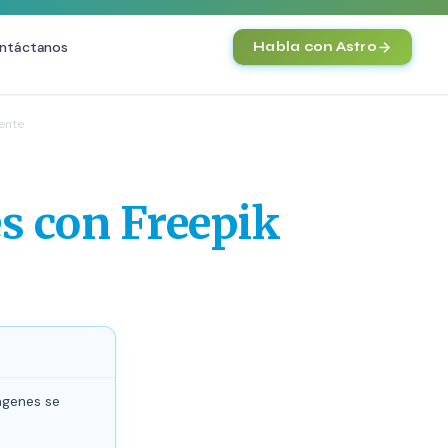
ntáctanos
Habla con Astro
IA
ente
Agentes IA y Automatización
Cerebro Comercial IA
HOT
s con Freepik
Chatbot Multicanal
Automatización Inteligente
E-commerce con IA
)
NEW
ágenes se