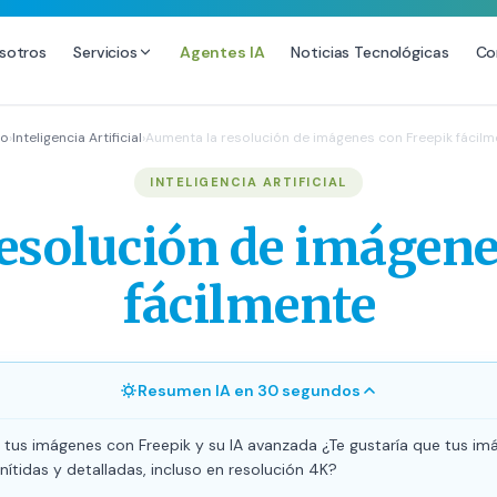
sotros
Servicios
Agentes IA
Noticias Tecnológicas
Co
DESARROLLO WEB
SEO
io
›
Inteligencia Artificial
›
Aumenta la resolución de imágenes con Freepik fácilm
Diseño Web Premium
Consultoría SEO
INTELIGENCIA ARTIFICIAL
Mantenimiento de Sitios Web
Auditoría SEO Técnica
esolución de imágene
SEO Local Avanzado
SEO para E-commerce
fácilmente
Link Building Premium
Posicionamiento en IA (GEO
Resumen IA en 30 segundos
 tus imágenes con Freepik y su IA avanzada ¿Te gustaría que tus im
nítidas y detalladas, incluso en resolución 4K?