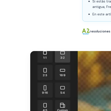
Si estás tr
antigua, Fre
En este ar
resoluciones 