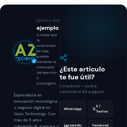
ESCRITO POR
ejemplo
si notas que
tu
sudoración
es baja,
puedes
aumentar la
¿Este artículo
intensidad
del ejercicio
te fue útil?
o
prolongarlo.
Compártelo — podría
cambiarle el día a alguien
Especialista en
innovación tecnológica
X /
y negocio digital en
WhatsApp
Twitter
Gazu Technology. Con
más de 5 años
LinkedIn
Facebook
cubriendo IA, startups y