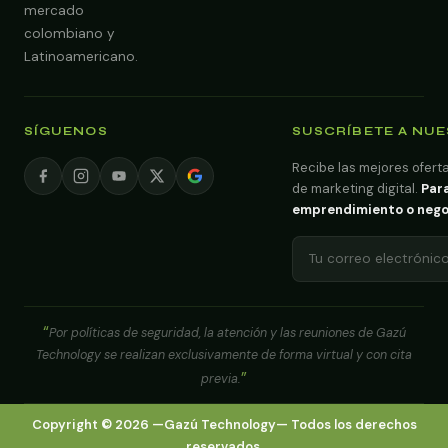
mercado
colombiano y
Latinoamericano.
SÍGUENOS
SUSCRÍBETE A NU
Recibe las mejores oferta
de marketing digital.
Para
emprendimiento o negoci
Por políticas de seguridad, la atención y las reuniones de Gazú
Technology se realizan exclusivamente de forma virtual y con cita
previa.
Copyright ©
2026
—
Gazú Technology
— Todos los derechos
reservados.