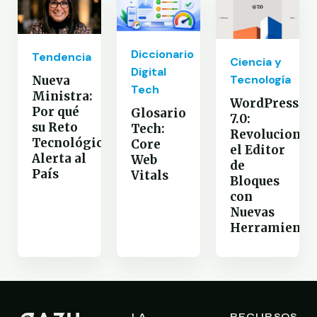
Diccionario
Tendencia
Ciencia y
Digital
Tecnología
Nueva
Tech
Ministra:
WordPress
Por qué
Glosario
7.0:
su Reto
Tech:
Revoluciona
Tecnológico
Core
el Editor
Alerta al
Web
de
País
Vitals
Bloques
con
Nuevas
Herramienta
LA
RECURSOS