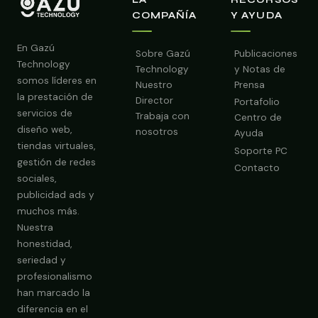
COMPAÑÍA
Y AYUDA
En Gazú
Sobre Gazú
Publicaciones
Technology
Technology
y Notas de
somos líderes en
Nuestro
Prensa
la prestación de
Director
Portafolio
servicios de
Trabaja con
Centro de
diseño web,
nosotros
Ayuda
tiendas virtuales,
Soporte PC
gestión de redes
Contacto
sociales,
publicidad ads y
muchos más.
Nuestra
Obtener Diagnóstico Gratis
honestidad,
seriedad y
profesionalismo
han marcado la
diferencia en el