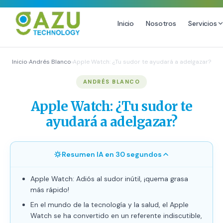
Inicio
Nosotros
Servicios
MARKETING DIGITAL
DISEÑO
Inicio
›
Andrés Blanco
›
Apple Watch: ¿Tu sudor te ayudará a adelgazar?
Estrategia de Redes Sociales
Diseño Gráfico Profesional
ANDRÉS BLANCO
Email Marketing y SMS
Producción de Videos
Apple Watch: ¿Tu sudor te
Publicidad Digital
ayudará a adelgazar?
Growth Youtube ↗
Resumen IA en 30 segundos
Apple Watch: Adiós al sudor inútil, ¡quema grasa
más rápido!
En el mundo de la tecnología y la salud, el Apple
Watch se ha convertido en un referente indiscutible,