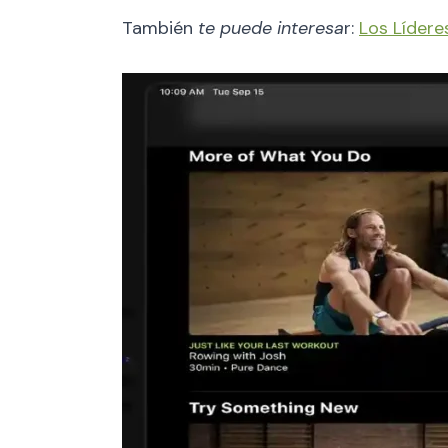
También
te puede interesa
r:
Los Lídere