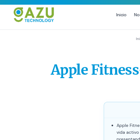
Inicio
No
MARKETING DIGITAL
DISEÑO
In
Estrategia de Redes Sociales
Diseño Gráfico Profes
Email Marketing y SMS
Producción de Videos
Apple Fitness
Publicidad Digital
Growth Youtube ↗
Apple Fitne
vida activ
presentand