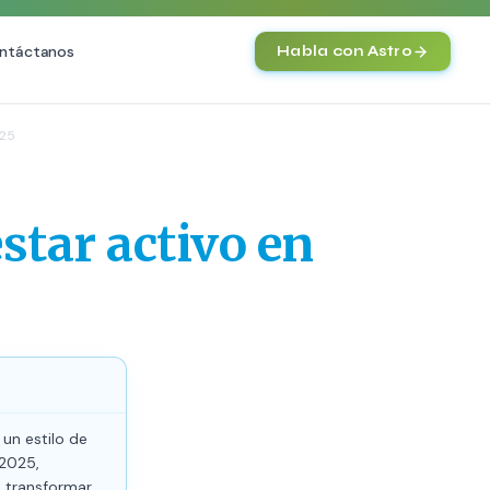
ntáctanos
Habla con Astro
IA
025
SEO
Agentes IA y Automatización
O Técnica
Cerebro Comercial IA
HOT
star activo en
vanzado
Chatbot Multicanal
commerce
Automatización Inteligente
 Premium
E-commerce con IA
nto en IA (GEO)
NEW
un estilo de
 2025,
 transformar