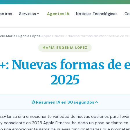
sotros
Servicios
Agentes IA
Noticias Tecnológicas
Co
DESARROLLO WEB
SEO
icio
›
María Eugenia López
›
Apple Fitness+: Nuevas formas de estar activo en 2
ional
Diseño Web Premium
Consultoría 
MARÍA EUGENIA LÓPEZ
Mantenimiento de Sitios Web
Auditoría SE
+: Nuevas formas de e
SEO Local A
SEO para E-
2025
Link Building
Posicionamie
Resumen IA en 30 segundos
ss+ lanza una emocionante variedad de nuevas opciones para llevar 
o y consciente en 2025 Apple Fitness+ ha dado un paso adelante en
o una emocionante gama de nuevas funcionalidades que prometen