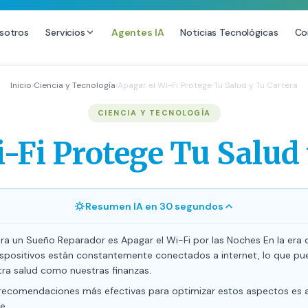
sotros
Servicios
Agentes IA
Noticias Tecnológicas
Co
DESARROLLO WEB
SEO
Inicio
›
Ciencia y Tecnología
›
Apagar el Wi-Fi Protege Tu Salud y Tu Cartera
Diseño Web Premium
Consultoría SEO
CIENCIA Y TECNOLOGÍA
Mantenimiento de Sitios Web
Auditoría SEO Técnica
-Fi Protege Tu Salud
SEO Local Avanzado
SEO para E-commerce
Link Building Premium
Resumen IA en 30 segundos
Posicionamiento en IA (GEO
ra un Sueño Reparador es Apagar el Wi-Fi por las Noches En la era di
ispositivos están constantemente conectados a internet, lo que pu
tra salud como nuestras finanzas.
 recomendaciones más efectivas para optimizar estos aspectos es a
e.