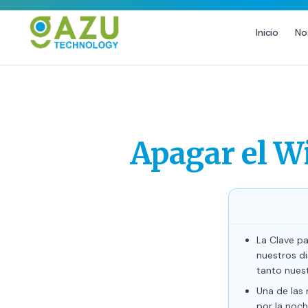
Inicio
No
MARKETING DIGITAL
DISEÑO
Estrategia de Redes Sociales
Diseño Gráfico Profesional
Email Marketing y SMS
Producción de Videos
Apagar el Wi
Publicidad Digital
Growth Youtube ↗
La Clave pa
nuestros d
tanto nues
Una de las
por la noch