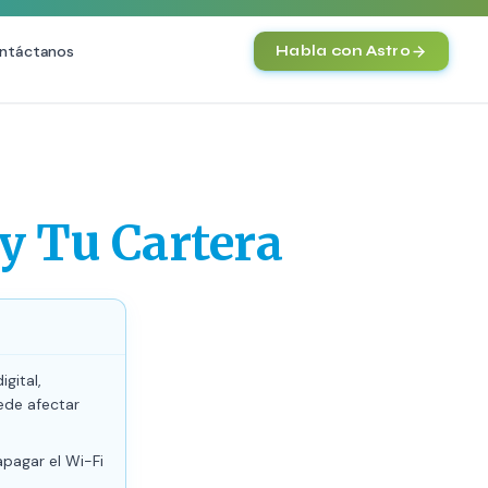
ntáctanos
Habla con Astro
IA
Agentes IA y Automatización
Cerebro Comercial IA
HOT
 y Tu Cartera
Chatbot Multicanal
Automatización Inteligente
E-commerce con IA
)
NEW
gital,
ede afectar
pagar el Wi-Fi