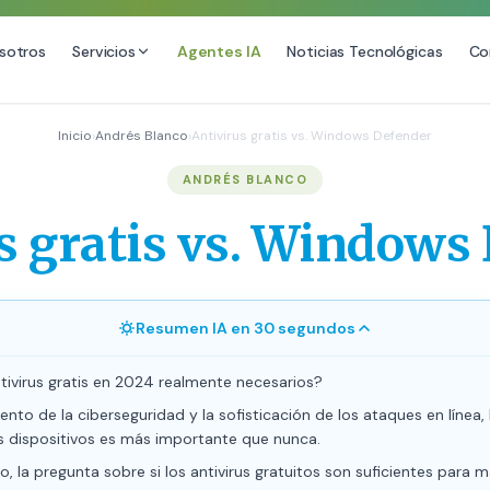
sotros
Servicios
Agentes IA
Noticias Tecnológicas
Co
DESARROLLO WEB
SEO
Inicio
›
Andrés Blanco
›
Antivirus gratis vs. Windows Defender
Diseño Web Premium
Consultoría SEO
ANDRÉS BLANCO
Mantenimiento de Sitios Web
Auditoría SEO Técnica
s gratis vs. Windows
SEO Local Avanzado
SEO para E-commerce
Link Building Premium
Resumen IA en 30 segundos
Posicionamiento en IA (GEO
tivirus gratis en 2024 realmente necesarios?
nto de la ciberseguridad y la sofisticación de los ataques en línea,
s dispositivos es más importante que nunca.
, la pregunta sobre si los antivirus gratuitos son suficientes para 