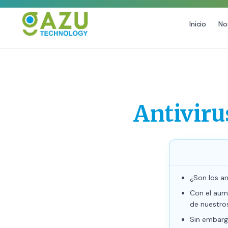
Inicio
No
MARKETING DIGITAL
DISEÑO
Estrategia de Redes Sociales
Diseño Gráfico Profesional
Email Marketing y SMS
Producción de Videos
Antiviru
Publicidad Digital
Growth Youtube ↗
¿Son los an
Con el aume
de nuestro
Sin embargo