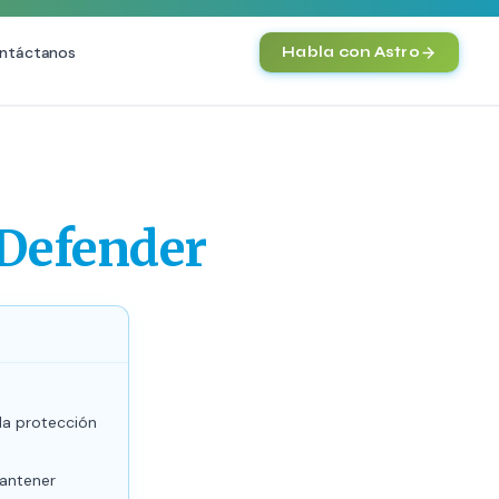
ntáctanos
Habla con Astro
IA
Agentes IA y Automatización
Cerebro Comercial IA
HOT
 Defender
Chatbot Multicanal
Automatización Inteligente
E-commerce con IA
)
NEW
 la protección
mantener