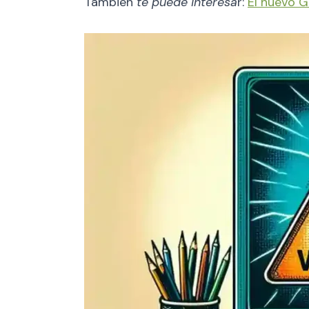
También
te puede interesa
r:
El nuevo G