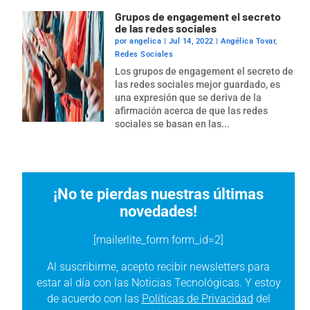
Grupos de engagement el secreto
de las redes sociales
por
angelica
|
Jul 14, 2022
|
Angélica Tovar
,
Redes Sociales
Los grupos de engagement el secreto de
las redes sociales mejor guardado, es
una expresión que se deriva de la
afirmación acerca de que las redes
sociales se basan en las...
¡No te pierdas nuestras últimas
novedades!
[mailerlite_form form_id=2]
Al suscribirme, acepto recibir newsletters para
estar al día con las Noticias Tecnológicas. Y estoy
de acuerdo con las
Políticas de Privacidad
del