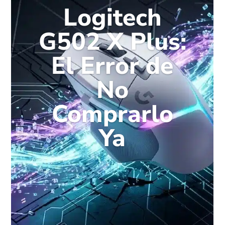
Logitech
G502 X Plus:
El Error de
No
Comprarlo
Ya