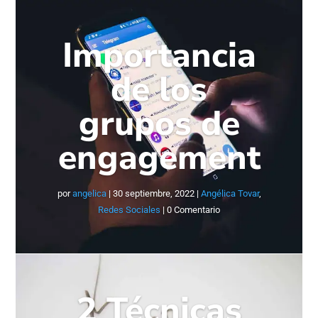
Importancia
de los
grupos de
engagement
por
angelica
|
30 septiembre, 2022
|
Angélica Tovar
,
Redes Sociales
| 0 Comentario
2 Técnicas