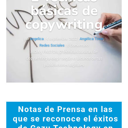
básicas de
copywriting
por
angelica
|
4 septiembre, 2022
|
Angélica Tovar
,
Redes Sociales
| 0 Comentario
AIDA y PASTOR, 2 técnicas básicas de
Copywriting a elegir según el alcance de tus
publicaciones digitales
Notas de Prensa en las
que se reconoce el éxitos