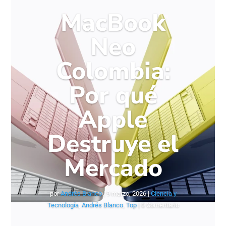
MacBook
Neo
Colombia:
Por qué
Apple
Destruye el
Mercado
por
Andrés Blanco
|
9 marzo, 2026
|
Ciencia y
Tecnología
,
Andrés Blanco
,
Top
| 0 Comentario