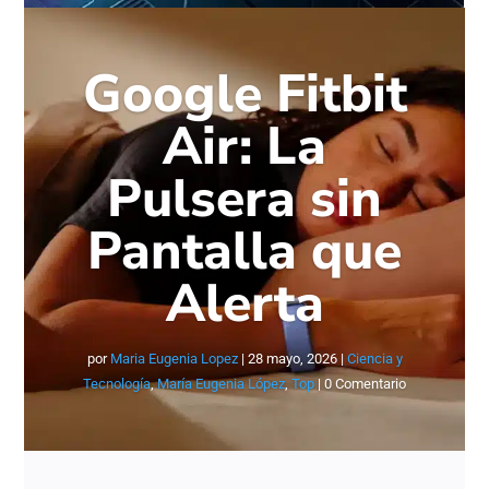
Google Fitbit
Air: La
Pulsera sin
Pantalla que
Alerta
por
Maria Eugenia Lopez
|
28 mayo, 2026
|
Ciencia y
Tecnología
,
María Eugenia López
,
Top
| 0 Comentario