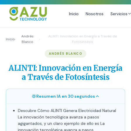
Inicio
Nosotros
Servicios
MARKETING DIGITAL
DISEÑO
Andrés
ALINTI: Innovación en Energía a Través de
Inicio
›
›
Blanco
Fotosíntesis
Estrategia de Redes Sociales
Diseño Gráfico Profesional
ANDRÉS BLANCO
Email Marketing y SMS
Producción de Videos
Publicidad Digital
ALINTI: Innovación en Energía
Growth Youtube ↗
a Través de Fotosíntesis
Resumen IA en 30 segundos
Descubre Cómo ALINTI Genera Electricidad Natural
La innovación tecnológica avanza a pasos
agigantados, y un claro ejemplo de ello es La
innovación tecnológica avanza a pasos