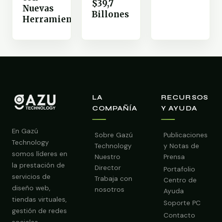
$39,7
Nuevas
Billones
Herramientas
LA
RECURSOS
COMPAÑÍA
Y AYUDA
En Gazú
Sobre Gazú
Publicaciones
Technology
Technology
y Notas de
somos líderes en
Nuestro
Prensa
la prestación de
Director
Portafolio
servicios de
Trabaja con
Centro de
diseño web,
nosotros
Ayuda
tiendas virtuales,
Soporte PC
gestión de redes
Contacto