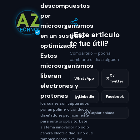
descompuestos
por
microorganismos
¿Este artículo
en un sustrato
te fue útil?
optimizado.
Compártelo — podría
Estos
cambiarle el día a alguien
microorganismos
liberan
X /
WhatsApp
Twitter
electrones y
protones
LinkedIn
Facebook
los cuales son capturados
por un polímero conductor,
Copiar enlace
diseñado específicamente
para este propósito. Este
sistema innovador no solo
genera electricidad, sino que
también promueve una