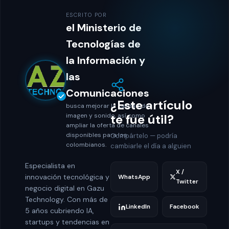
ESCRITO POR
el Ministerio de
Tecnologías de
la Información y
las
Comunicaciones
¿Este artículo
busca mejorar la calidad de
imagen y sonido, así como
te fue útil?
ampliar la oferta de canales
disponibles para los
Compártelo — podría
colombianos.
cambiarle el día a alguien
Especialista en
X /
innovación tecnológica y
WhatsApp
Twitter
negocio digital en Gazu
Technology. Con más de
LinkedIn
Facebook
5 años cubriendo IA,
startups y tendencias en