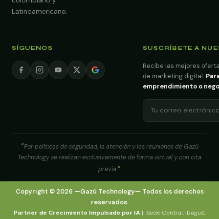
colombiano y
Latinoamericano.
SÍGUENOS
SUSCRÍBETE A NU
Recibe las mejores oferta
de marketing digital.
Para
emprendimiento o negoci
Por políticas de seguridad, la atención y las reuniones de Gazú
Technology se realizan exclusivamente de forma virtual y con cita
previa.
Copyright ©
2026
—
Gazú Technology
— Todos los derechos
reservados.
Partner de Crecimiento Impulsado por IA
| Sede Central: Ibagué,