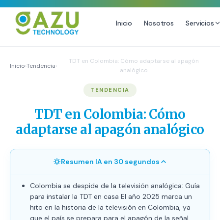
Inicio
Nosotros
Servicios
MARKETING DIGITAL
DISEÑO
TDT en Colombia: Cómo adaptarse al apagón
Inicio
›
Tendencia
›
analógico
Estrategia de Redes Sociales
Diseño Gráfico Profesional
TENDENCIA
Email Marketing y SMS
Producción de Videos
Publicidad Digital
TDT en Colombia: Cómo
Growth Youtube ↗
adaptarse al apagón analógico
Resumen IA en 30 segundos
Colombia se despide de la televisión analógica: Guía
para instalar la TDT en casa El año 2025 marca un
hito en la historia de la televisión en Colombia, ya
que el país se prepara para el apagón de la señal