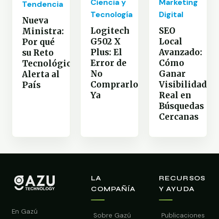
Marketing
Ciencia y
Tendencia
Digital
Tecnología
Nueva
SEO
Logitech
Ministra:
Local
G502 X
Por qué
Avanzado:
Plus: El
su Reto
Cómo
Error de
Tecnológico
Ganar
No
Alerta al
Visibilidad
Comprarlo
País
Real en
Ya
Búsquedas
Cercanas
LA
RECURSOS
COMPAÑÍA
Y AYUDA
En Gazú
Sobre Gazú
Publicaciones