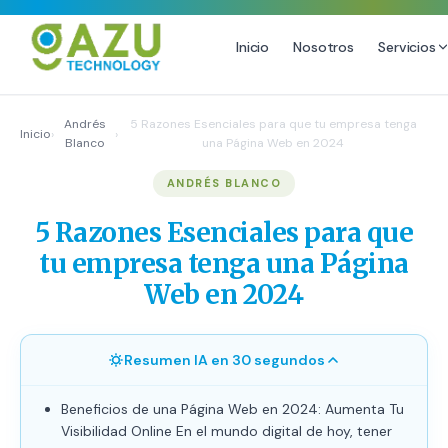
Inicio
Nosotros
Servicios
MARKETING DIGITAL
DISEÑO
Andrés
5 Razones Esenciales para que tu empresa tenga
Inicio
›
›
Blanco
una Página Web en 2024
Estrategia de Redes Sociales
Diseño Gráfico Profesional
ANDRÉS BLANCO
Email Marketing y SMS
Producción de Videos
Publicidad Digital
5 Razones Esenciales para que
Growth Youtube ↗
tu empresa tenga una Página
Web en 2024
Resumen IA en 30 segundos
Beneficios de una Página Web en 2024: Aumenta Tu
Visibilidad Online En el mundo digital de hoy, tener