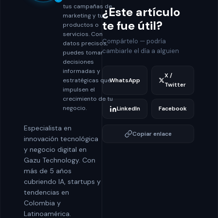
tus campañas de
¿Este artículo
marketing y tus
te fue útil?
productos o
servicios. Con
Compártelo — podría
datos precisos,
cambiarle el día a alguien
puedes tomar
decisiones
informadas y
X /
estratégicas que
WhatsApp
Twitter
impulsen el
crecimiento de tu
negocio.
LinkedIn
Facebook
Especialista en
Copiar enlace
innovación tecnológica
y negocio digital en
Gazu Technology. Con
más de 5 años
cubriendo IA, startups y
tendencias en
Colombia y
Latinoamérica.