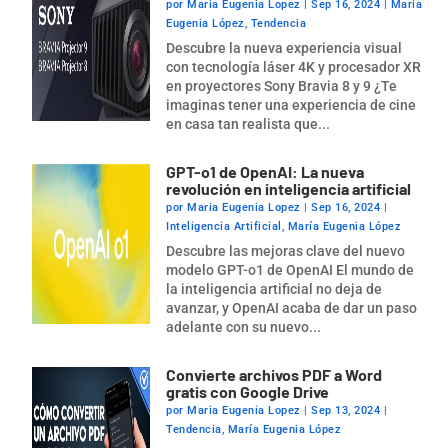
por
Maria Eugenia Lopez
|
Sep 16, 2024
|
María
Eugenia López
,
Tendencia
Descubre la nueva experiencia visual
con tecnología láser 4K y procesador XR
en proyectores Sony Bravia 8 y 9 ¿Te
imaginas tener una experiencia de cine
en casa tan realista que...
GPT-o1 de OpenAI: La nueva
revolución en inteligencia artificial
por
Maria Eugenia Lopez
|
Sep 16, 2024
|
Inteligencia Artificial
,
María Eugenia López
Descubre las mejoras clave del nuevo
modelo GPT-o1 de OpenAI El mundo de
la inteligencia artificial no deja de
avanzar, y OpenAI acaba de dar un paso
adelante con su nuevo...
Convierte archivos PDF a Word
gratis con Google Drive
por
Maria Eugenia Lopez
|
Sep 13, 2024
|
Tendencia
,
María Eugenia López