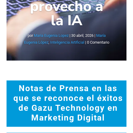
provecho a
la IA
por
Maria Eugenia Lopez
|
30 abril, 2026
|
María
Eugenia López
,
Inteligencia Artificial
| 0 Comentario
Notas de Prensa en las
que se reconoce el éxitos
de Gazu Technology en
Marketing Digital