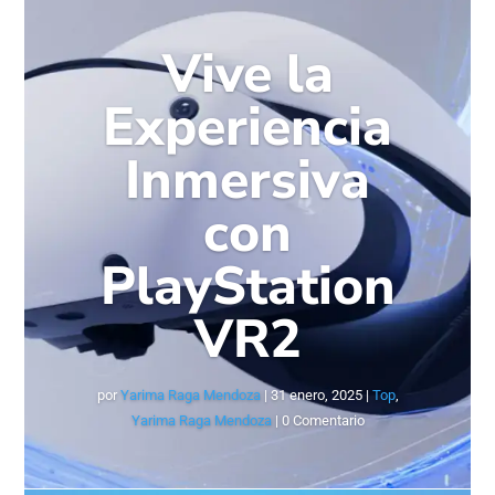
Vive la
Experiencia
Inmersiva
con
PlayStation
VR2
por
Yarima Raga Mendoza
|
31 enero, 2025
|
Top
,
Yarima Raga Mendoza
| 0 Comentario