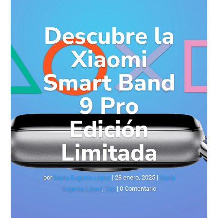
Descubre la
Xiaomi
Smart Band
9 Pro
Edición
Limitada
por
Maria Eugenia Lopez
|
28 enero, 2025
|
María
Eugenia López
,
Top
| 0 Comentario