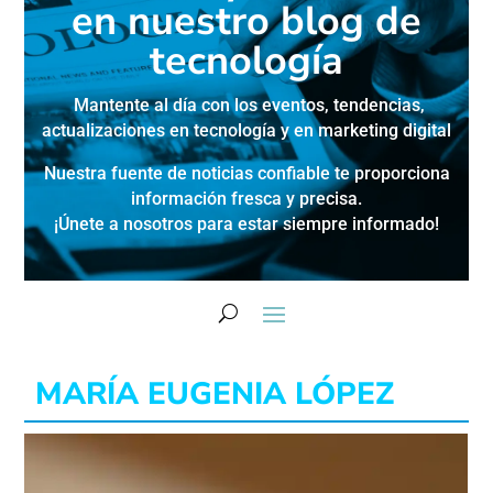
en nuestro blog de
tecnología
Mantente al día con los eventos, tendencias,
actualizaciones en
tecnología y en marketing digital
Nuestra fuente de noticias confiable te proporciona
información fresca y precisa.
¡Únete a nosotros para estar siempre informado!
MARÍA EUGENIA LÓPEZ