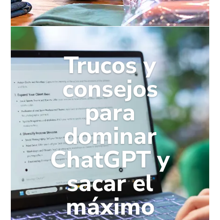
Trucos y
consejos
para
dominar
ChatGPT y
sacar el
máximo