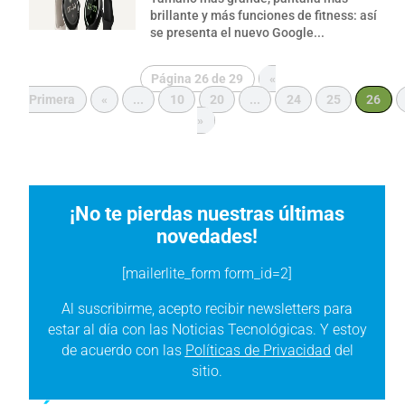
brillante y más funciones de fitness: así
se presenta el nuevo Google...
Página 26 de 29
«
Primera
«
...
10
20
...
24
25
26
»
¡No te pierdas nuestras últimas
novedades!
[mailerlite_form form_id=2]
Al suscribirme, acepto recibir newsletters para
estar al día con las Noticias Tecnológicas. Y estoy
de acuerdo con las
Políticas de Privacidad
del
sitio.