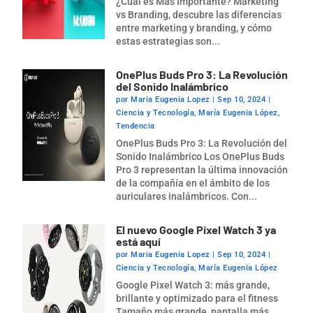
¿Cuál es Más Importante? Marketing
vs Branding, descubre las diferencias
entre marketing y branding, y cómo
estas estrategias son...
OnePlus Buds Pro 3: La Revolución
del Sonido Inalámbrico
por
Maria Eugenia Lopez
|
Sep 10, 2024
|
Ciencia y Tecnología
,
María Eugenia López
,
Tendencia
OnePlus Buds Pro 3: La Revolución del
Sonido Inalámbrico Los OnePlus Buds
Pro 3 representan la última innovación
de la compañía en el ámbito de los
auriculares inalámbricos. Con...
El nuevo Google Pixel Watch 3 ya
está aquí
por
Maria Eugenia Lopez
|
Sep 10, 2024
|
Ciencia y Tecnología
,
María Eugenia López
Google Pixel Watch 3: más grande,
brillante y optimizado para el fitness
Tamaño más grande, pantalla más