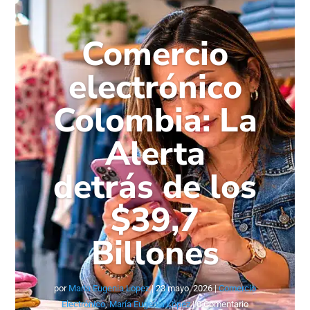
Comercio
electrónico
Colombia: La
Alerta
detrás de los
$39,7
Billones
por
Maria Eugenia Lopez
|
23 mayo, 2026
|
Comercio
Electrónico
,
María Eugenia López
| 0 Comentario