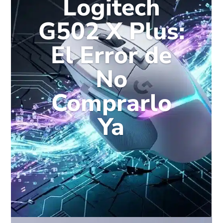
Logitech
G502 X Plus:
El Error de
No
Comprarlo
Ya